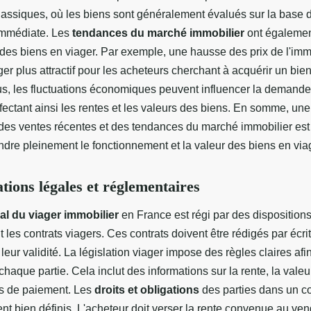
lassiques, où les biens sont généralement évalués sur la base d
mmédiate. Les
tendances du marché immobilier
ont égalemen
 des biens en viager. Par exemple, une hausse des prix de l'imm
ger plus attractif pour les acheteurs cherchant à acquérir un bie
lus, les fluctuations économiques peuvent influencer la demande
ffectant ainsi les rentes et les valeurs des biens. En somme, un
des ventes récentes et des tendances du marché immobilier est
dre pleinement le fonctionnement et la valeur des biens en via
tions légales et réglementaires
al du viager immobilier
en France est régi par des disposition
 les contrats viagers. Ces contrats doivent être rédigés par écrit
 leur validité. La législation viager impose des règles claires afi
 chaque partie. Cela inclut des informations sur la rente, la valeu
ns de paiement. Les
droits et obligations
des parties dans un co
nt bien définis. L'acheteur doit verser la rente convenue au ven