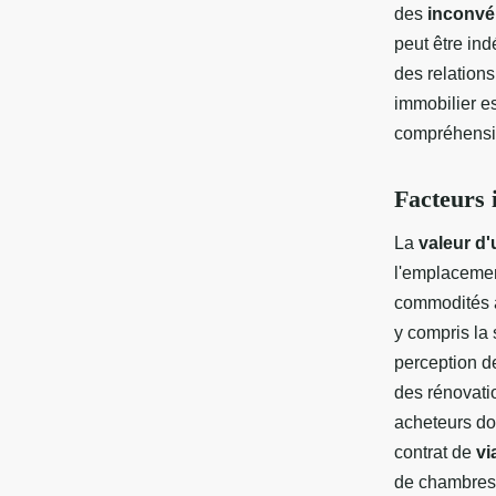
des
inconvé
peut être ind
des relations
immobilier e
compréhensio
Facteurs 
La
valeur d'
l'emplacemen
commodités à
y compris la
perception de
des rénovati
acheteurs do
contrat de
vi
de chambres e