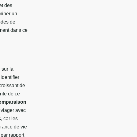
et des
miner un
odes de
ement dans ce
 sur la
dentifier
croissant de
ante de ce
omparaison
n viager avec
, car les
érance de vie
 par rapport