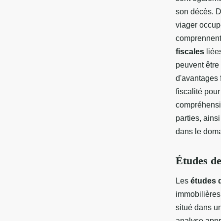
son décès. De
viager occupé
comprennent 
fiscales
liée
peuvent être 
d'avantages f
fiscalité pou
compréhensi
parties, ains
dans le doma
Études de
Les
études 
immobilières
situé dans un
analyse appro