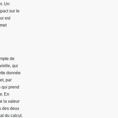
er. Un
pact sur le
ur est
rmet
ompte de
ielle, qui
Cette donnée
et, par
n qui prend
r. En
e la valeur
ts des deux
al du calcul.