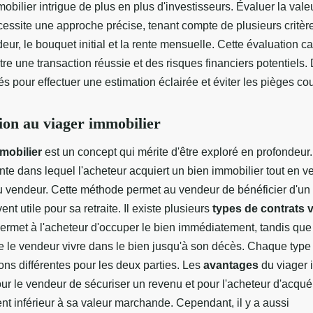
obilier intrigue de plus en plus d'investisseurs. Évaluer la vale
cessite une approche précise, tenant compte de plusieurs crit
eur, le bouquet initial et la rente mensuelle. Cette évaluation cab
tre une transaction réussie et des risques financiers potentiels
és pour effectuer une estimation éclairée et éviter les pièges co
ion au viager immobilier
mobilier
est un concept qui mérite d'être exploré en profondeur. I
nte dans lequel l'acheteur acquiert un bien immobilier tout en v
au vendeur. Cette méthode permet au vendeur de bénéficier d'un
ent utile pour sa retraite. Il existe plusieurs
types de contrats 
permet à l'acheteur d'occuper le bien immédiatement, tandis que 
e le vendeur vivre dans le bien jusqu'à son décès. Chaque type
ons différentes pour les deux parties. Les
avantages
du viager i
our le vendeur de sécuriser un revenu et pour l'acheteur d'acquér
nt inférieur à sa valeur marchande. Cependant, il y a aussi