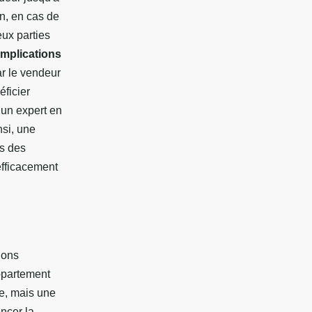
en, en cas de
eux parties
implications
ar le vendeur
éficier
r un expert en
nsi, une
ns des
efficacement
ions
ppartement
le, mais une
ncer la