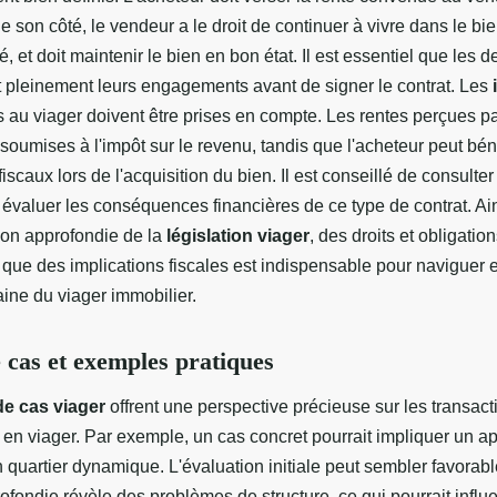
 son côté, le vendeur a le droit de continuer à vivre dans le bi
, et doit maintenir le bien en bon état. Il est essentiel que les d
pleinement leurs engagements avant de signer le contrat. Les
s au viager doivent être prises en compte. Les rentes perçues p
soumises à l'impôt sur le revenu, tandis que l'acheteur peut bén
iscaux lors de l'acquisition du bien. Il est conseillé de consulte
r évaluer les conséquences financières de ce type de contrat. Ai
on approfondie de la
législation viager
, des droits et obligatio
i que des implications fiscales est indispensable pour naviguer 
ine du viager immobilier.
 cas et exemples pratiques
de cas viager
offrent une perspective précieuse sur les transact
 en viager. Par exemple, un cas concret pourrait impliquer un a
 quartier dynamique. L'évaluation initiale peut sembler favorab
fondie révèle des problèmes de structure, ce qui pourrait influe