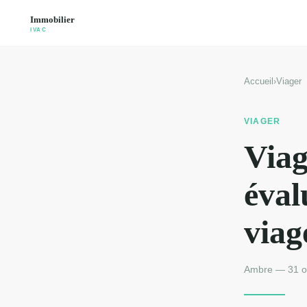
Accueil
›
Viager
VIAGER
Viag
éval
viag
Ambre — 31 oc