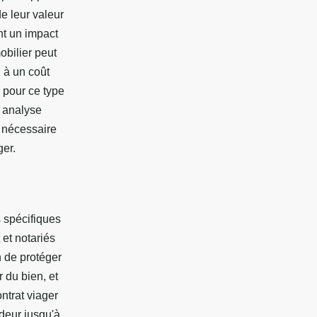
e leur valeur
t un impact
obilier peut
n à un coût
 pour ce type
e analyse
 nécessaire
ger.
s spécifiques
 et notariés
n de protéger
r du bien, et
ntrat viager
deur jusqu'à