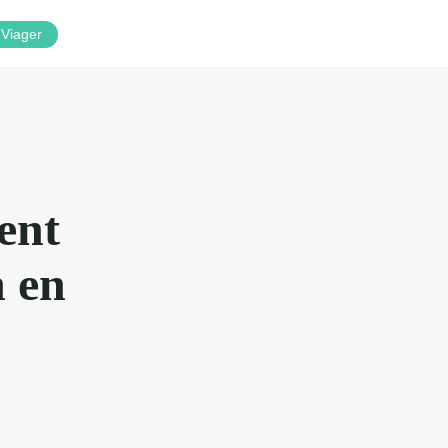
Viager
ent
n en