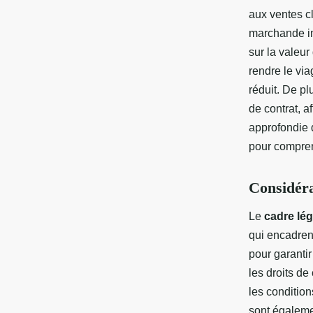
aux ventes c
marchande i
sur la valeur
rendre le via
réduit. De p
de contrat, a
approfondie 
pour compren
Considéra
Le
cadre lég
qui encadrent
pour garantir
les droits de
les conditio
sont égaleme