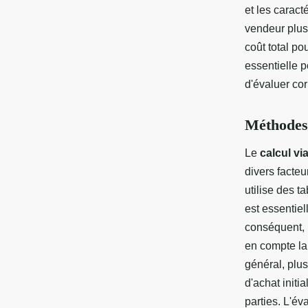
et les carac
vendeur plus 
coût total p
essentielle 
d'évaluer cor
Méthodes 
Le
calcul vi
divers facteu
utilise des t
est essentiel
conséquent, 
en compte la 
général, plus
d'achat initi
parties. L'é