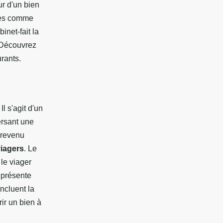
ur d'un bien
ères comme
inet-fait la
. Découvrez
urants.
l s'agit d'un
ersant une
 revenu
viagers
. Le
le viager
 présente
ncluent la
ir un bien à