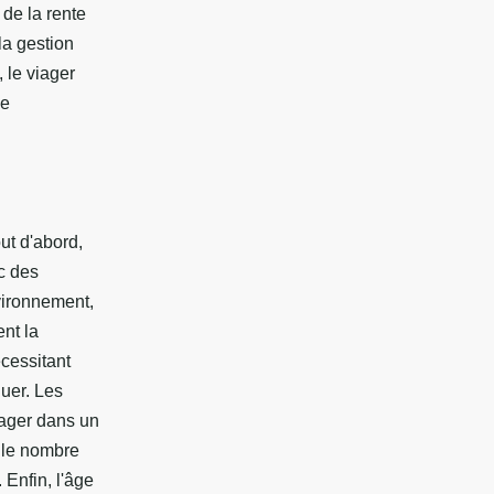
 de la rente
la gestion
 le viager
ne
ut d'abord,
c des
vironnement,
nt la
écessitant
nuer. Les
gager dans un
, le nombre
 Enfin, l'âge